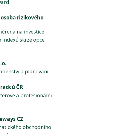
ward
 osoba rizikového
měřená na investice
 indexů skrze opce
.o.
radenství a plánování
oradců ČR
 férové a profesionální
iteways CZ
omatického obchodního