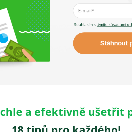
Souhlasím s
těmito zásadami oc
Stáhnout
ychle a efektivně ušetřit 
18 tipů pro každého!