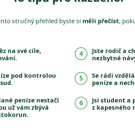
nto stručný přehled byste si
měli přečíst
, pok
z na své cíle,
Jste rodič a 
4
ování.
nezbytné návy
níze pod kontrolou
Se rádi vzdělá
5
osud.
peníze a nechc
lané peníze nestačí
Jsi student a 
6
tou už vám zbývá
z kapesného n
stokorun.