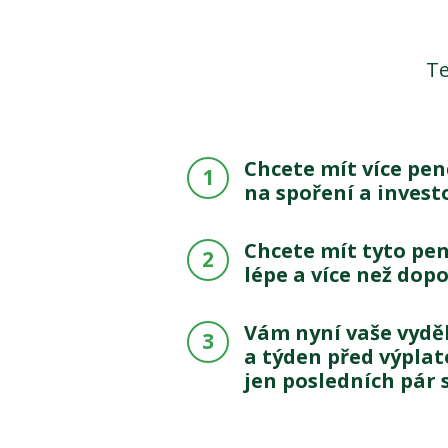
Te
Chcete mít více peně
1
na spoření a invest
Chcete mít tyto pe
2
lépe a více než dop
Vám nyní vaše vydě
3
a týden před výpla
jen posledních pár 