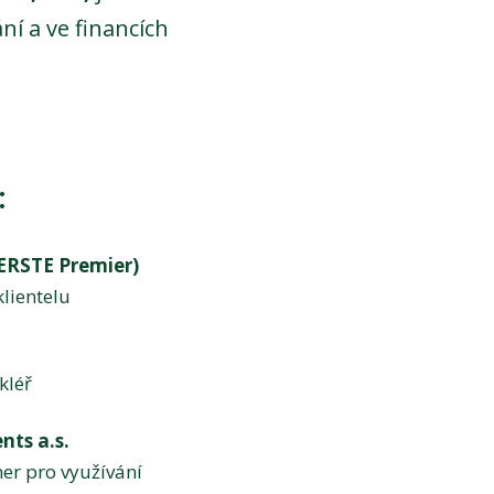
í a ve financích
:
 (ERSTE Premier)
lientelu
kléř
ts a.s.
ner pro využívání