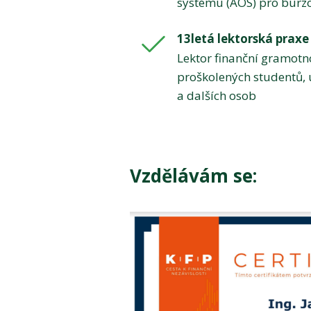
systému (AOS) pro burz
13letá lektorská praxe
Lektor finanční gramotno
proškolených studentů, 
a dalších osob
Vzdělávám se: