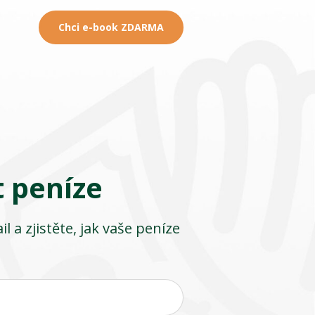
Chci e-book ZDARMA
t peníze
l a zjistěte, jak vaše peníze