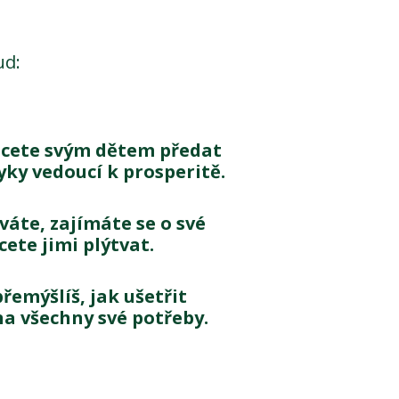
ud:
chcete svým dětem předat
ky vedoucí k prosperitě.
váte, zajímáte se o své
ete jimi plýtvat.
přemýšlíš, jak ušetřit
a všechny své potřeby.