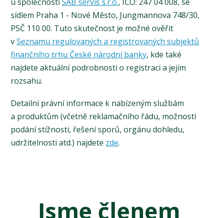
u společnosti
SAB servis s.r.o.
, IČO: 247 04 008, se
sídlem Praha 1 - Nové Město, Jungmannova 748/30,
PSČ 110 00. Tuto skutečnost je možné ověřit
v
Seznamu regulovaných a registrovaných subjektů
finančního trhu České národní banky
, kde také
najdete aktuální podrobnosti o registraci a jejím
rozsahu.
Detailní právní informace k nabízeným službám
a produktům (včetně reklamačního řádu, možnosti
podání stížnosti, řešení sporů, orgánu dohledu,
udržitelnosti atd.) najdete
zde
.
Jsme členem