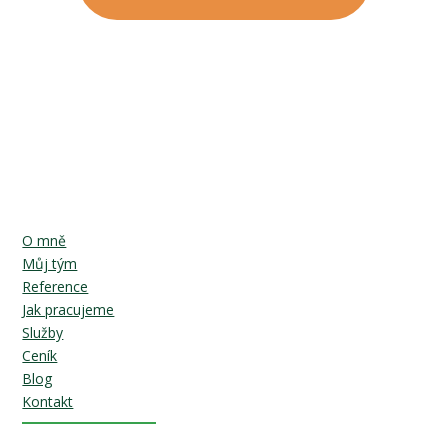
O mně
Můj tým
Reference
Jak pracujeme
Služby
Ceník
Blog
Kontakt