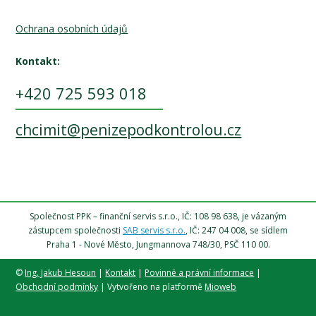
Ochrana osobních údajů
Kontakt:
+420 725 593 018
chcimit@penizepodkontrolou.cz
Společnost PPK – finanční servis s.r.o., IČ: 108 98 638, je vázaným
zástupcem společnosti
SAB servis s.r.o.
, IČ: 247 04 008, se sídlem
Praha 1 - Nové Město, Jungmannova 748/30, PSČ 110 00.
©
Ing. Jakub Hesoun
|
Kontakt
|
Povinné a právní informace
|
Obchodní podmínky
| Vytvořeno na platformě
Mioweb