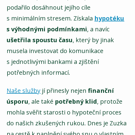
podařilo dosáhnout jejího cíle
s minimálním stresem. Získala
hypotéku
s výhodnými podmínkami
, a navíc
ušetřila spoustu času
, který by jinak
musela investovat do komunikace
s jednotlivými bankami a zjištění
potřebných informací.
Naše služby
jí přinesly nejen
finanční
úsporu
, ale také
potřebný klid
, protože
mohla svěřit starosti o hypoteční proces
do našich zkušených rukou. Dnes je Zuzka
na cestě k naplnění svého snu o vlastním