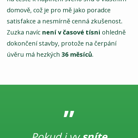
domově, což je pro mě jako poradce
satisfakce a nesmírně cenná zkušenost.
Zuzka navíc
není v časové tísni
ohledně
dokončení stavby, protože na čerpání
úvěru má hezkých
36 měsíců
.
”
Pokud i vy
sníte