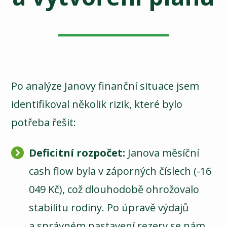
Po analýze Janovy finanční situace jsem
identifikoval několik rizik, které bylo
potřeba řešit:
Deficitní rozpočet:
Janova měsíční
cash flow byla v záporných číslech (-16
049 Kč), což dlouhodobě ohrožovalo
stabilitu rodiny. Po úpravě výdajů
a správném nastavení rezerv se nám