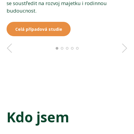
se soustředit na rozvoj majetku i rodinnou
budoucnost.
Celá případová studie
Celá případová studie
Celá případová studie
Celá případová studie
Celá případová studie
Kdo jsem