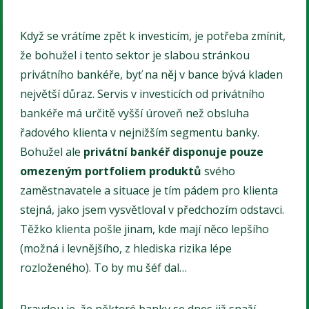
Když se vrátíme zpět k investicím, je potřeba zmínit,
že bohužel i tento sektor je slabou stránkou
privátního bankéře, byť na něj v bance bývá kladen
největší důraz. Servis v investicích od privátního
bankéře má určitě vyšší úroveň než obsluha
řadového klienta v nejnižším segmentu banky.
Bohužel ale
privátní bankéř disponuje pouze
omezeným portfoliem produktů
svého
zaměstnavatele a situace je tím pádem pro klienta
stejná, jako jsem vysvětloval v předchozím odstavci.
Těžko klienta pošle jinam, kde mají něco lepšího
(možná i levnějšího, z hlediska rizika lépe
rozloženého). To by mu šéf dal…
Pr
avdou je, že některé banky se dnes již snaží