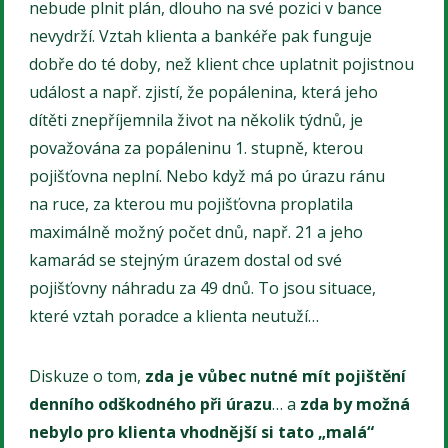
nebude plnit plán, dlouho na své pozici v bance
nevydrží. Vztah klienta a bankéře pak funguje
dobře do té doby, než klient chce uplatnit pojistnou
událost a např. zjistí, že popálenina, která jeho
dítěti znepříjemnila život na několik týdnů, je
považována za popáleninu 1. stupně, kterou
pojišťovna neplní. Nebo když má po úrazu ránu
na ruce, za kterou mu pojišťovna proplatila
maximálně možný počet dnů, např. 21 a jeho
kamarád se stejným úrazem dostal od své
pojišťovny náhradu za 49 dnů. To jsou situace,
které vztah poradce a klienta neutuží…
Diskuze o tom,
zda je vůbec nutné mít pojištění
denního odškodného při úrazu
… a
zda by možná
nebylo pro klienta vhodnější si tato „malá“