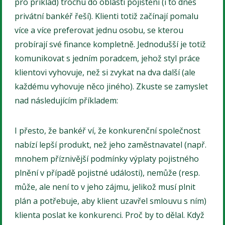
pro příklad) trochu do oblasti pojištění (i to dnes
privátní bankéř řeší). Klienti totiž začínají pomalu
více a více preferovat jednu osobu, se kterou
probírají své finance kompletně. Jednodušší je totiž
komunikovat s jedním poradcem, jehož styl práce
klientovi vyhovuje, než si zvykat na dva další (ale
každému vyhovuje něco jiného). Zkuste se zamyslet
nad následujícím příkladem:
I přesto, že bankéř ví, že konkurenční společnost
nabízí lepší produkt, než jeho zaměstnavatel (např.
mnohem příznivější podmínky výplaty pojistného
plnění v případě pojistné události), nemůže (resp.
může, ale není to v jeho zájmu, jelikož musí plnit
plán a potřebuje, aby klient uzavřel smlouvu s ním)
klienta poslat ke konkurenci. Proč by to dělal. Když