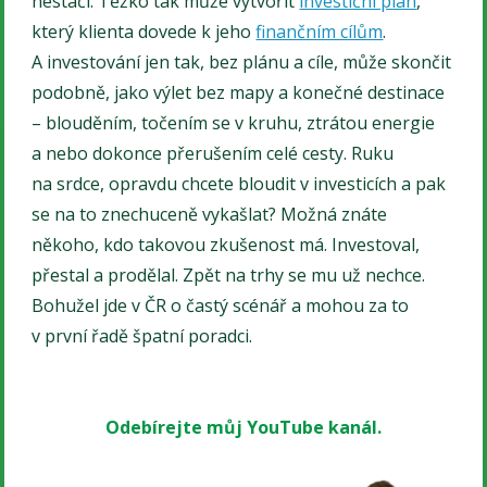
nestačí. Těžko tak může vytvořit
investiční plán
,
který klienta dovede k jeho
finančním cílům
.
A investování jen tak, bez plánu a cíle, může skončit
podobně, jako výlet bez mapy a konečné destinace
– blouděním, točením se v kruhu, ztrátou energie
a nebo dokonce přerušením celé cesty. Ruku
na srdce, opravdu chcete bloudit v investicích a pak
se na to znechuceně vykašlat? Možná znáte
někoho, kdo takovou zkušenost má. Investoval,
přestal a prodělal. Zpět na trhy se mu už nechce.
Bohužel jde v ČR o častý scénář a mohou za to
v první řadě špatní poradci.
Odebírejte můj YouTube kanál.