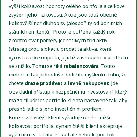
vyšší kolísavost hodnoty celého portfolia a celkově
zvýšení jeho rizikovosti. Akcie jsou totiž obecně
kolísavější než dluhopisy (alespoň ty od bonitních
státních emitentů). Proto je potřeba každý rok
zkontrolovat poměry jednotlivých tříd aktiv
(strategickou alokaci), prodat ta aktiva, která
vyrostla a dokoupit ta, jejichž zastoupení v portfoliu
se snížilo. Tomu se říká
rebalancování
. Touto
metodou tak jednoduše dodržíte myšlenku toho, že
chcete
draze prodávat
a
levně nakupovat
. Jde
o základní přístup k bezpečnému investování, který
má za cíl udržet portfolio klienta nastavené tak, aby
přesně ladilo s jeho investičním profilem.
Konzervativnější klient vyžaduje o něco nižší
kolísavost portfolia, dynamičtější klient akceptuje
vyšší míru volatility. Pokud ale nebude portfolio