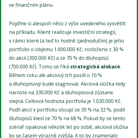
ve finančním plánu.
Pojďme si alespoň něco z výše uvedeného vysvětlit
na příkladu. Klient realizuje investiční strategii,
v rámci které (a teď to hodně zjednoduším) je jeho
portfolio o objemu 1.000.000 Kč, rozloženo z 30 %
do akcií (300.000 Kč) a ze 70 % do dluhopisů
(700.000 Kč). Tomu se říká
strategická alokace
.
Během roku ale akciový trh posílí o 10 %
a dluhopisový bude stagnovat. Akciová složka tedy
naroste na 330.000 Kč a dluhopisová zůstane
stejná. Celková hodnota portfolia je 1.030.000 Kč.
Podíl akcií v portfoliu stoupl ze 30 % na 32 %, podíl
dluhopisů klesl ze 70 % na 68 %. Pokud by se tento
scénář opakoval několik let po sobě, akciová složka
by se časem výrazně zvýšila. A to by znamenalo