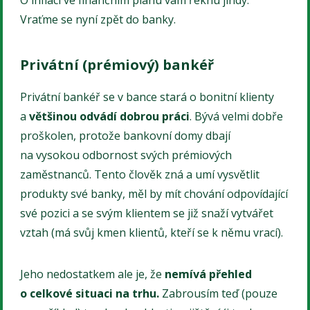
O inflaci ve finančním plánu vám řeknu jindy.
Vraťme se nyní zpět do banky.
Privátní (prémiový) bankéř
Privátní bankéř se v bance stará o bonitní klienty
a
většinou odvádí dobrou práci
. Bývá velmi dobře
proškolen, protože bankovní domy dbají
na vysokou odbornost svých prémiových
zaměstnanců. Tento člověk zná a umí vysvětlit
produkty své banky, měl by mít chování odpovídající
své pozici a se svým klientem se již snaží vytvářet
vztah (má svůj kmen klientů, kteří se k němu vrací).
Jeho nedostatkem ale je, že
nemívá přehled
o celkové situaci na trhu.
Zabrousím teď (pouze