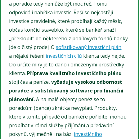
a poradce tedy nemůže být moc řeč. Tomu
odpovídá i nabídka investic. Řeší se nejčastěji
investice pravidelné, které probíhají každý měsíc,
občas končící stavebko, které se bankéř snaží
„překlopit“ do některého z podílových fondů banky.
Jde o čistý prodej. O
sofistikovaný investiční plán
a nějaké řešení
investičních cílů
klienta tedy nejde.
Do určité míry je to dáno i omezenými prostředky
klienta.
Příprava kvalitního investičního plánu
stojí čas a peníze,
vyžaduje vysokou odbornost
poradce a sofistikovaný software pro finanční
plánování.
A na malé objemy peněz se to
poradcům (bance) zkrátka nevyplatí. Produkty,
které v tomto případě od bankéře pořídíte, mohou
probíhat v rámci služby přijímání a předávání
pokynů, výjimečně i na bázi
investičního