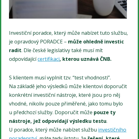
Investiční poradce, který může nabízet tuto službu,
je opravdový PORADCE –
může ohledně investic
radit
. Dle české legislativy také musí mít
odpovídající
certifikaci
, kterou uznává ČNB.
S klientem musí vyplnit tzv. “test vhodnosti”.
Na základě jeho výsledků může klientovi doporučit
konkrétní investiční nástroje, které jsou pro něj
vhodné, nikoliv pouze přiměřené, jako tomu bylo
u předchozí služby. Doporučit může
pouze ty
nástroje, jež odpovídají výsledku testu
.
U poradce, který může nabízet službu
investičního
poradenství
, máte tedy jistotu, že
řešení, které