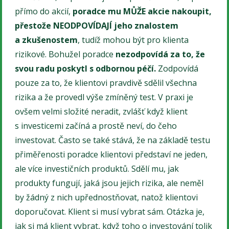
přímo do akcií,
poradce mu MŮŽE akcie nakoupit,
přestože NEODPOVÍDAJÍ jeho znalostem
a zkušenostem
, tudíž mohou být pro klienta
rizikové. Bohužel poradce
nezodpovídá za to, že
svou radu poskytl s odbornou péčí.
Zodpovídá
pouze za to, že klientovi pravdivě sdělil všechna
rizika a že provedl výše zmíněný test. V praxi je
ovšem velmi složité neradit, zvlášť když klient
s investicemi začíná a prostě neví, do čeho
investovat. Často se také stává, že na základě testu
přiměřenosti poradce klientovi představí ne jeden,
ale více investičních produktů. Sdělí mu, jak
produkty fungují, jaká jsou jejich rizika, ale neměl
by žádný z nich upřednostňovat, natož klientovi
doporučovat. Klient si musí vybrat sám. Otázka je,
jak si má klient vybrat, když toho o investování tolik