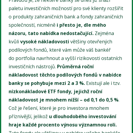
paletu investičních možností pro své klienty rozšířit
o produkty zahraničních bank a fondy zahraničních
společností, nicméně
i přesto je, dle mého
názoru, tato nabídka nedostačující.
Zejména
kvůli
vysoké nákladovosti
většiny otevřených
podílových fondů, které vám může váš bankéř
do portfolia navrhnout a vyšší rizikovosti ostatních
investičních nástrojů.
Průměrná roční
nákladovost těchto podílových fondů v nabídce
banky se pohybuje mezi 2 a 3 %.
Existují ale i tzv.
nízkonákladové ETF fondy, jejichž roční
nákladovost je mnohem nižší – od 0,1 do 0,5 %
.
Což je řešení, které je pro investora mnohem
příznivější, jelikož
u dlouhodobého investování
hraje každé procento výnosu významnou roli.
Tyto fondy ale většinou v nabídce vašeho bankéře