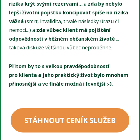
rizika krýt svými rezervami…
a
zda by nebylo
lepší životní pojistku koncipovat spíše na rizika
vážná
(smrt, invalidita, trvalé následky úrazu či
nemoci…) a
zda vůbec klient má pojištění
odpovědnosti v běžném občanském životě
….
taková diskuze většinou vůbec neproběhne.
Přitom by to s velkou pravděpodobností
pro klienta a jeho praktický život bylo mnohem
přínosnější a ve finále možná i levnější :-).
STÁHNOUT CENÍK SLUŽEB