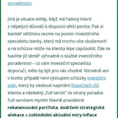
poradenství
.
Jiná je situace tehdy, když má řadový klient
z nějakých důvodů k dispozici větší peníze. Pak si
bankéř většinou vezme na pomoc investičního
specialistu banky, který má trochu více zkušeností
a na schůzce může na klienta lépe zapůsobit. Zde se
bavíme již téměř výhradně o službě investičního
poradenství – co vám investiční specialista
doporučí, mělo by být pro vás vhodné. Nicméně ani
v tomto případě není výstupem schůzky
investiční
plán
, který by sledoval naplnění
finančních cílů
klienta a následný „full servis“ ze strany poradce.
Full servisem myslím hlavně pravidelné
rebalancování portfolia
,
dodržení strategické
alokace
a
zohlednění aktuální míry inflace