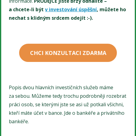
informace.
PRODEJCE jistě brzy odhalíte –
a chcete-li být
v investování úspěšní
, můžete ho
nechat s klidným srdcem odejít :-).
CHCI KONZULTACI ZDARMA
Popis dvou hlavních investičních služeb máme
za sebou. Můžeme tedy trochu podrobněji rozebrat
práci osob, se kterými jste se asi už potkali všichni,
kteří máte účet v bance. Jde o bankéře a privátního
bankéře.