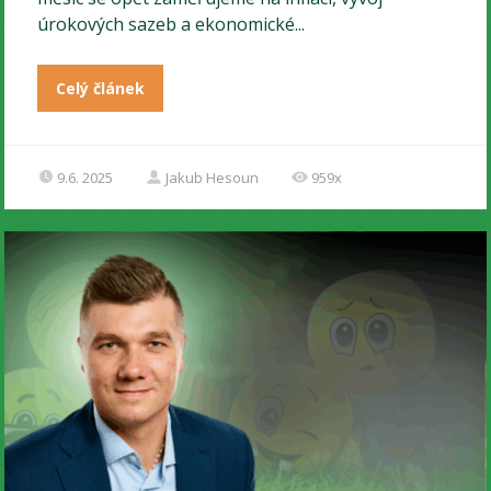
úrokových sazeb a ekonomické...
Celý článek
9.6. 2025
Jakub Hesoun
959x