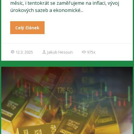
měsíc, i tentokrát se zaměřujeme na inflaci, vývoj
úrokových sazeb a ekonomické...
Celý článek
12.3. 2025
Jakub Hesoun
975x