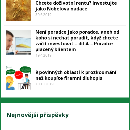
Chcete doživotní rentu? Investujte
jako Nobelova nadace
30.6.2019
Není poradce jako poradce, aneb od
koho si nechat poradit, když chcete
začít investovat – díl 4. – Poradce
placený klientem
19.4.2019
9 povinných oblastí k prozkoumání
než koupíte firemní dluhopis
10.10.2019
Nejnovější příspěvky