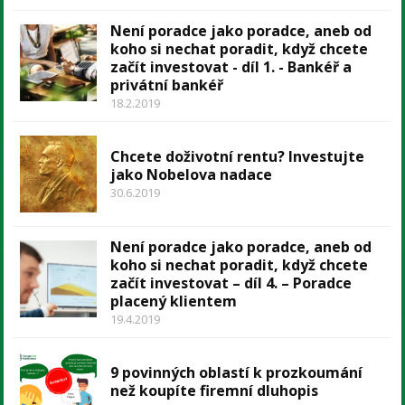
Není poradce jako poradce, aneb od
koho si nechat poradit, když chcete
začít investovat - díl 1. - Bankéř a
privátní bankéř
18.2.2019
Chcete doživotní rentu? Investujte
jako Nobelova nadace
30.6.2019
Není poradce jako poradce, aneb od
koho si nechat poradit, když chcete
začít investovat – díl 4. – Poradce
placený klientem
19.4.2019
9 povinných oblastí k prozkoumání
než koupíte firemní dluhopis