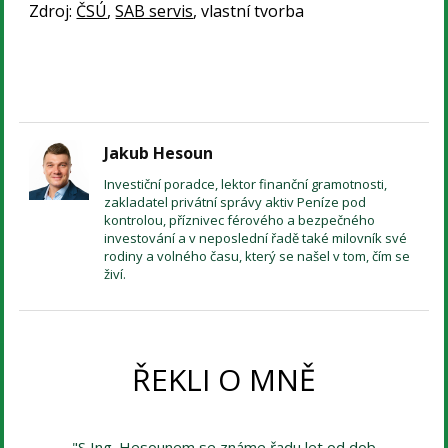
Zdroj:
ČSÚ
,
SAB servis
, vlastní tvorba
Jakub Hesoun
Investiční poradce, lektor finanční gramotnosti,
zakladatel privátní správy aktiv Peníze pod
kontrolou, příznivec férového a bezpečného
investování a v neposlední řadě také milovník své
rodiny a volného času, který se našel v tom, čím se
živí.
ŘEKLI O MNĚ
"S Ing. Hesounem se známe řadu let od dob