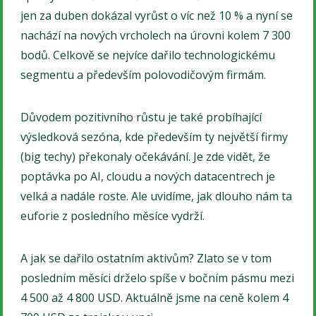
jen za duben dokázal vyrůst o víc než 10 % a nyní se
nachází na nových vrcholech na úrovni kolem 7 300
bodů. Celkově se nejvíce dařilo technologickému
segmentu a především polovodičovým firmám.
Důvodem pozitivního růstu je také probíhající
výsledková sezóna, kde především ty největší firmy
(big techy) překonaly očekávání. Je zde vidět, že
poptávka po AI, cloudu a nových datacentrech je
velká a nadále roste. Ale uvidíme, jak dlouho nám ta
euforie z posledního měsíce vydrží.
A jak se dařilo ostatním aktivům? Zlato se v tom
posledním měsíci drželo spíše v bočním pásmu mezi
4 500 až 4 800 USD. Aktuálně jsme na ceně kolem 4