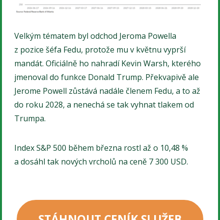
Velkým tématem byl odchod Jeroma Powella
z pozice šéfa Fedu, protože mu v květnu vyprší
mandát. Oficiálně ho nahradí Kevin Warsh, kterého
jmenoval do funkce Donald Trump. Překvapivě ale
Jerome Powell zůstává nadále členem Fedu, a to až
do roku 2028, a nenechá se tak vyhnat tlakem od
Trumpa.
Index S&P 500 během března rostl až o 10,48 %
a dosáhl tak nových vrcholů na ceně 7 300 USD.
STÁHNOUT CENÍK SLUŽEB