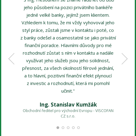
jeho působení na pozici privátního bankéře
jedné velké banky, jejímž jsem klientem.
Vzhledem k tomu, že mi vždy vyhovoval jeho
styl práce, zůstali jsme v kontaktu i poté, co
z banky odešel a osamostatnil se jako privátní
finanční poradce. Hlavními důvody pro mé
rozhodnutí zůstat s ním v kontaktu a nadále
využívat jeho služeb jsou jeho solidnost,
přesnost, za všech okolností férové jednání,
a to hlavní, pozitivní finanční efekt plynoucí
Manažer 
z investic a rozhodnutí, která mi pomohl
učinit."
Ing. Stanislav Kumžák
Obchodní ředitel pro východní Evropu - VISCOFAN
CZ s.r.o.