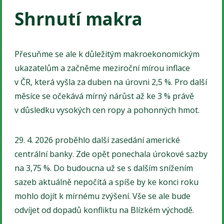
Shrnutí makra
Přesuňme se ale k důležitým makroekonomickým
ukazatelům a začněme meziroční mírou inflace
v ČR, která vyšla za duben na úrovni 2,5 %. Pro další
měsíce se očekává mírný nárůst až ke 3 % právě
v důsledku vysokých cen ropy a pohonných hmot.
29. 4. 2026 proběhlo další zasedání americké
centrální banky. Zde opět ponechala úrokové sazby
na 3,75 %. Do budoucna už se s dalším snížením
sazeb aktuálně nepočítá a spíše by ke konci roku
mohlo dojít k mírnému zvýšení. Vše se ale bude
odvíjet od dopadů konfliktu na Blízkém východě.