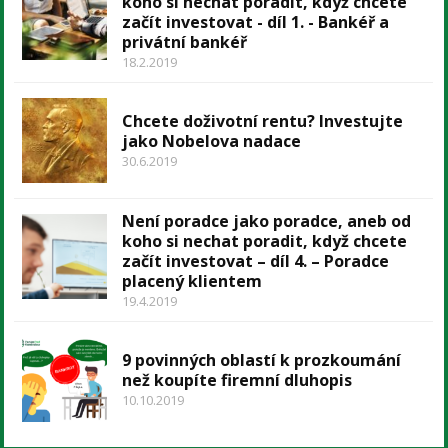
koho si nechat poradit, když chcete
začít investovat - díl 1. - Bankéř a
privátní bankéř
18.2.2019
Chcete doživotní rentu? Investujte
jako Nobelova nadace
30.6.2019
Není poradce jako poradce, aneb od
koho si nechat poradit, když chcete
začít investovat – díl 4. – Poradce
placený klientem
19.4.2019
9 povinných oblastí k prozkoumání
než koupíte firemní dluhopis
10.10.2019