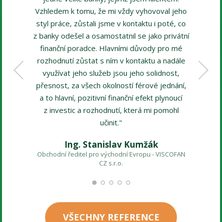
Vzhledem k tomu, že mi vždy vyhovoval jeho
styl práce, zůstali jsme v kontaktu i poté, co
z banky odešel a osamostatnil se jako privátní
finanční poradce. Hlavními důvody pro mé
rozhodnutí zůstat s ním v kontaktu a nadále
využívat jeho služeb jsou jeho solidnost,
přesnost, za všech okolností férové jednání,
a to hlavní, pozitivní finanční efekt plynoucí
Manažer 
z investic a rozhodnutí, která mi pomohl
učinit."
Ing. Stanislav Kumžák
Obchodní ředitel pro východní Evropu - VISCOFAN
CZ s.r.o.
VŠECHNY REFERENCE