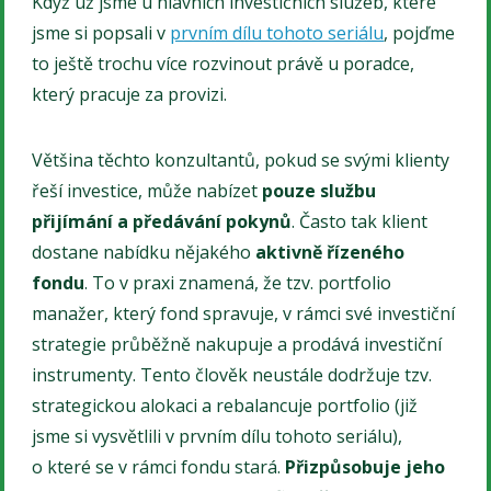
Když už jsme u hlavních investičních služeb, které
jsme si popsali v
prvním dílu tohoto seriálu
, pojďme
to ještě trochu více rozvinout právě u poradce,
který pracuje za provizi.
Většina těchto konzultantů, pokud se svými klienty
řeší investice, může nabízet
pouze službu
přijímání a předávání pokynů
. Často tak klient
dostane nabídku nějakého
aktivně řízeného
fondu
. To v praxi znamená, že tzv. portfolio
manažer, který fond spravuje, v rámci své investiční
strategie průběžně nakupuje a prodává investiční
instrumenty. Tento člověk neustále dodržuje tzv.
strategickou alokaci a rebalancuje portfolio (již
jsme si vysvětlili v prvním dílu tohoto seriálu),
o které se v rámci fondu stará.
Přizpůsobuje jeho