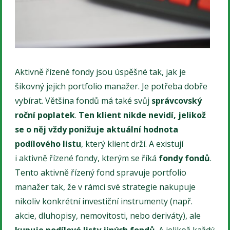
Aktivně řízené fondy jsou úspěšné tak, jak je
šikovný jejich portfolio manažer. Je potřeba dobře
vybírat. Většina fondů má také svůj
správcovský
roční poplatek
.
Ten klient nikde nevidí, jelikož
se o něj vždy ponižuje aktuální hodnota
podílového listu
, který klient drží. A existují
i aktivně řízené fondy, kterým se říká
fondy fondů
.
Tento aktivně řízený fond spravuje portfolio
manažer tak, že v rámci své strategie nakupuje
nikoliv konkrétní investiční instrumenty (např.
akcie, dluhopisy, nemovitosti, nebo deriváty), ale
kupuje podílové listy jiných fondů
. A jelikož každý