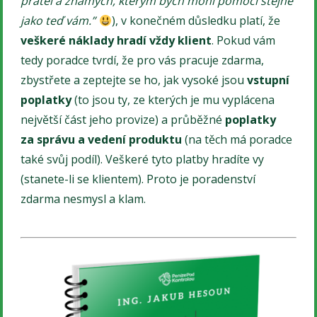
přátel a známých, kterým bych mohl pomoci stejně
jako teď vám.”
), v konečném důsledku platí, že
veškeré náklady hradí vždy klient
. Pokud vám
tedy poradce tvrdí, že pro vás pracuje zdarma,
zbystřete a zeptejte se ho, jak vysoké jsou
vstupní
poplatky
(to jsou ty, ze kterých je mu vyplácena
největší část jeho provize) a průběžné
poplatky
za správu a vedení produktu
(na těch má poradce
také svůj podíl). Veškeré tyto platby hradíte vy
(stanete-li se klientem). Proto je poradenství
zdarma nesmysl a klam.