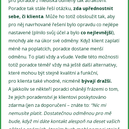
pro poradce z hlediska odměny tak atraktivní.
Poradce tak stále řeší otázku,
zda upřednostnit
sebe, či klienta
. Může ho totiž obsloužit tak, aby
pro něj navrhované řešení bylo opravdu co nejlépe
nastavené (plnilo svůj účel a bylo
co nejlevnější
),
mnohdy ale na úkor své odměny. Když klient zaplatí
méně na poplatcích, poradce dostane menší
odměnu. To platí vždy a všude. Vedle této možnosti
totiž poradce téměř vždy má ještě další alternativy,
které mohou být stejně kvalitní a funkční,
pro klienta také vhodné, nicméně
bývají dražší.
A jakkoliv se někteří poradci ohánějí frázemi o tom,
že jejich poradenství je klientovi poskytováno
zdarma (jen za doporučení – znáte to:
“Nic mi
nemusíte platit. Dostatečnou odměnou pro mě
bude, když mi dáte kontakt alespoň na deset vašich