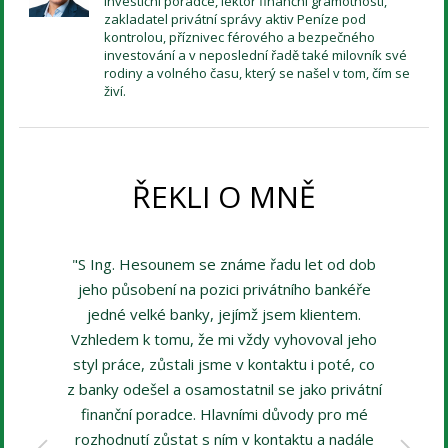
Investiční poradce, lektor finanční gramotnosti,
zakladatel privátní správy aktiv Peníze pod
kontrolou, příznivec férového a bezpečného
investování a v neposlední řadě také milovník své
rodiny a volného času, který se našel v tom, čím se
živí.
ŘEKLI O MNĚ
"S Ing. Hesounem se známe řadu let od dob
jeho působení na pozici privátního bankéře
jedné velké banky, jejímž jsem klientem.
Vzhledem k tomu, že mi vždy vyhovoval jeho
styl práce, zůstali jsme v kontaktu i poté, co
z banky odešel a osamostatnil se jako privátní
finanční poradce. Hlavními důvody pro mé
rozhodnutí zůstat s ním v kontaktu a nadále