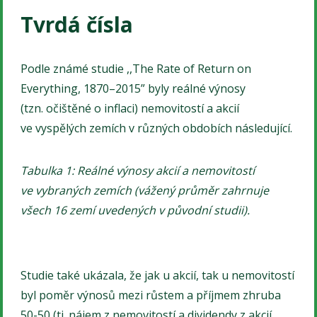
Tvrdá čísla
Podle známé studie ,,The Rate of Return on
Everything, 1870–2015” byly reálné výnosy
(tzn. očištěné o inflaci) nemovitostí a akcií
ve vyspělých zemích v různých obdobích následující.
Tabulka 1: Reálné výnosy akcií a nemovitostí
ve vybraných zemích (vážený průměr zahrnuje
všech 16 zemí uvedených v původní studii).
Studie také ukázala, že jak u akcií, tak u nemovitostí
byl poměr výnosů mezi růstem a příjmem zhruba
50-50 (tj. nájem z nemovitostí a dividendy z akcií