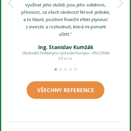
využívat jeho služeb jsou jeho solidnost,
přesnost, za všech okolností férové jednání,
a to hlavní, pozitivní finanční efekt plynoucí
Manažer 
z investic a rozhodnutí, která mi pomohl
učinit."
Ing. Stanislav Kumžák
Obchodní ředitel pro východní Evropu - VISCOFAN
CZ s.r.o.
VŠECHNY REFERENCE