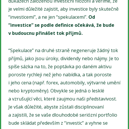
důkazech založenou investiční filozofií a věříme, že
je velmi důležité zajistit, aby investice byly skutečně
“investicemi”, a ne jen “spekulacemi”.
Od
“investice” se podle definice očekává, že bude
v budoucnu přinášet tok příjmů.
“Spekulace” na druhé straně negeneruje žádný tok
příjmů, jako jsou úroky, dividendy nebo nájmy. Je to
spíše sázka na to, že poptávka po daném aktivu
poroste rychleji než jeho nabídka, a tak poroste
i jeho cena (např. forex, automobily, výtvarné umění
nebo kryptoměny). Obvykle se jedná o lesklé
a vzrušující věci, které zaujmou naši představivost.
Je však důležité, abyste zůstali disciplinovaní
a zajistili, že se vaše dlouhodobé seriózní portfolio
bude skládat především z “investic” a vyhne se